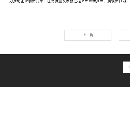
签约仪式后，在欧阳萍副总裁的带领下，全体参
昂扬斗志给予肯定，并提出殷切期望，2026
始终保持旺盛斗志、紧密协作精神与持续发展动
保障，期待全体团队齐心协力、众志成城，豪迈
展使命。
路虽远，行则将至；事虽难，做则必成。参会
行，为公司发展贡献智慧与力量。
2026年，华神科技将坚定发展信心，以更强
力推动企业创新变革，在高质量发展新征程上
上