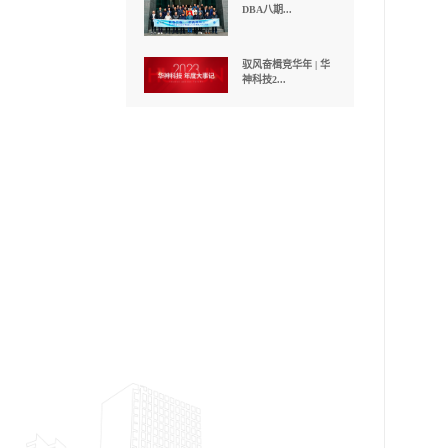
程 | 华...
聚焦 | 长江商学院四
川校友会...
聚焦 | 长江商学院
DBA八期...
驭风奋楫竞华年 | 华
神科技2...