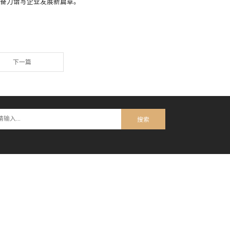
会人员庄严宣誓，誓师起航。欧阳萍副总裁对药业、药厂团队展现
年，开局就是决战！全体员工需深入思考如何将十年战略规划切实落
力，积极探索市场破局策略。集团将作为坚实后盾，为一线将士提
迎接2026年各项挑战！至此，每位部门负责人均清晰明确了自身
人员纷纷表示，将以此次签约为契机，主动担当作为，将振奋之
的使命感、责任感与紧迫感，秉持顽强韧性与持久拼劲，勇毅前行
彰显新担当、展现新作为，奋力谱写企业发展新篇章。
一篇
下一篇