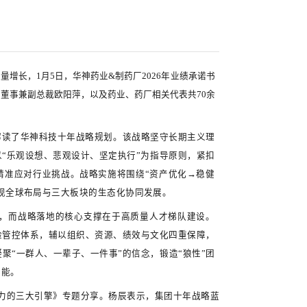
 华神药业&制药厂顺利签订2026年业绩承
业在新一年实现更高质量增长，1月5日，华神药业&制药厂202
技董事长兼总裁黄明良、董事兼副总裁欧阳萍，以及药业、药厂相
共赢之约”为主题，全面解读了华神科技十年战略规划。该战略
业引领者”的核心定位，以“乐观设想、悲观设计、坚定执行”为
大健康三大高增长板块，精准应对行业挑战。战略实施将围绕“
三阶段逐步推进，最终实现全球布局与三大板块的生态化协同发