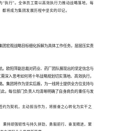
键举措之一是深化产销融合，而战略落地的核心支撑在于高质量
化升级、构建全流程风险管控体系，辅以组织、资源、绩效与文
企业。他呼吁全体员工凝聚“一群人、一辈子、一件事”的信念，
动方向，让不可能变成可能。
战略到结果
——高效执行力的三大引擎》专题分享。杨辰表示，
“行动”，将“思考”落地为“执行”。全体员工需以高效执行力推
、每一个困难挑战的攻克，都将成为集团发展历程中坚实的印记
传递、凝聚成奋进合力。
门负责人签署责任书，将集团宏观战略目标细化拆解为具体工作任
保整体推进有序高效。
承诺书签订。