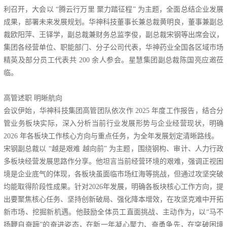
利召开，大会以 “腾云行万里 聚力踏征程” 为主题，全面总结企业发展
成果，部署未来发展规划。华神科技董事长兼总裁黄明良，董事兼副总
裁欧阳萍、王铎学，副总裁兼财务总监李俊，副总裁宋钢等出席会议，
集团各经营单位、职能部门、分子公司代表，华神药业全国各区域市场
精英及部分员工代表共 200 余人参会。星慧集团副总裁陈国亮应邀莅
临。
高管述职 明晰航向
会议伊始，华神科技集团高管团队依次作 2025 年度工作报告，结合分
管业务板块实际，深入分析当前行业发展形势与企业经营现状，明确
2026 年各板块工作核心方向与重点任务，为全年发展划定清晰路线。
宋钢副总裁以 “越是艰难 越向前” 为主题，围绕钢构、审计、人力行政
多板块经营发展思路作分享。他坦言当前经营环境的艰难，强调正视困
境是企业底气的体现，各板块虽面临市场红海等挑战，但通过攻坚突破
均能取得阶段性成果。针对2026年发展，明确各板块核心工作方向，提
出要聚焦核心任务、坚持创新破局、强化降本增效，在攻坚克难中开拓
新市场、挖掘新机遇。他鼓励全体员工直面挑战、主动作为，以“马不
扬鞭自奋蹄”的奋进姿态，在新一年凝心聚力、奋勇争先，在突破困境