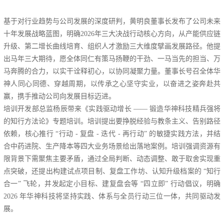
基于对行业趋势与公司发展的深度研判，黄明良董事长发布了公司未来
十年发展战略蓝图，明确2026年三大决战行动核心方向，从产能供应链
升级、第二增长曲线培育、组织人才激励三大维度擘画发展路径。他提
出马年三大期待，愿全体同仁有策马扬鞭的干劲、一马当先的担当、万
马奔腾的合力，以实干诠释初心，以协同凝聚力量。董事长号召全体华
神人同心同德、穿越周期，以传承之心坚守实业，以奋进之姿奔赴共
赢，携手推动公司向发展目标迈进。
培训开发部总监杨辰带来《实践驱动增长 —— 锻造华神科技精兵强将
的知行方法论》专题培训。培训提出要挣脱经验与教条主义、告别路径
依赖，核心推行 “行动 - 复盘 - 迭代 - 再行动” 的敏捷实践方法，并结
合中药进院、生产降本等四大业务场景给出落地案例。培训强调资源有
限背景下需聚焦主要矛盾，通过全局判断、动态调整、敢于取舍实现重
点突破，还提出构建试点项目制、复盘工作坊、认知升级档案的 “知行
合一” 飞轮，并发起定小目标、建复盘会等 “四立即” 行动倡议，明确
2026 年华神科技将
坚持实践、体系与全员行动三位一体，共同驱动发
展。