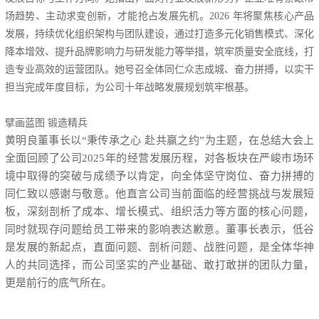
场趋势、主动求变创新，才能抢占发展先机。2026 年将聚焦核心产品
发展，持续优化组织架构与团队建设，通过打造多元化销售模式、深化
降本增效、提升品牌影响力与研发能力等举措，筑牢质量安全底线，打
造专业高效的运营团队。她号召全体同仁众志成城、奋力拼搏，以实干
担当完成年度目标，为公司十年战略发展规划筑牢根基。
擘画蓝图
锻造精兵
黄明良董事长以“秉传承之心 赴共赢之约”为主题，在总结大会上
全面回顾了公司2025年的经营发展历程，对各板块在严峻市场环
境中取得的突破与成绩予以肯定，向全体坚守岗位、奋力拼搏的
同仁致以感谢与敬意。他直言公司当前面临的经营挑战与发展短
板，深刻剖析了成本、增长模式、组织活力等方面的核心问题，
同时就现存问题给员工带来的影响表达歉意。董事长表示，低谷
是发展的新起点，直面问题、剖析问题、战胜问题，是全体华神
人的共同选择，而公司坚实的产业基础、敢打敢拼的团队力量，
更是前行的底气所在。