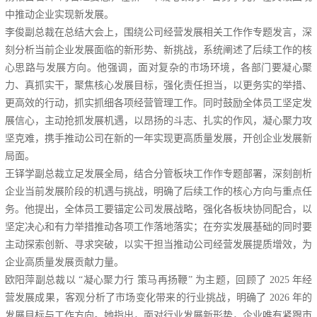
中推动企业实现新发展。
李俊副总裁在总结大会上，围绕公司经营发展相关工作作专题发言，深
刻分析当前企业发展面临的新形势、新挑战，系统阐述了后续工作的核
心思路与发展方向。他强调，面对复杂的市场环境，各部门要凝心聚
力、真抓实干，聚焦核心发展目标，强化责任担当，以更务实的举措、
更高效的行动，抓实抓细各项经营管理工作。同时鼓励全体员工坚定发
展信心，主动抢抓发展机遇，以昂扬的斗志、扎实的作风，凝心聚力攻
坚克难，携手推动公司在新的一年实现更高质量发展，开创企业发展新
局面。
王铎学副总裁立足发展全局，结合分管板块工作作专题部署，深刻剖析
企业当前发展阶段的机遇与挑战，明确了后续工作的核心方向与重点任
务。他提出，全体员工要锚定公司发展战略，强化各板块协同配合，以
坚定决心和有力举措推动各项工作落地落实；在夯实发展基础的同时要
主动探索创新、寻求突破，以实干担当推动公司经营发展提质增效，为
企业高质量发展贡献力量。
欧阳萍副总裁以 “凝心聚力行 策马再扬鞭” 为主题，回顾了 2025 年经
营发展成果，客观分析了市场变化带来的行业挑战，明确了 2026 年的
发展目标与工作方向。她指出，面对行业发展新形势，企业唯有紧跟市