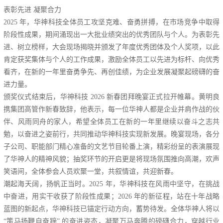
表彰先进 凝聚合力
2025 年，华神科技全体员工攻坚克难、奋勇拼搏，在市场竞争中取得
阶段性成果，期间涌现出一大批业绩突出的优秀团队与个人。为表彰先
进、树立榜样，大会现场揭晓并颁发了年度优秀团体及个人奖项，以此
肯定获奖集体与个人的工作成果，激励全体员工以先进为标杆、向优秀
看齐，在新的一年里奋勇争先、再创佳绩，为企业发展凝聚起磅礴的奋
进力量。
颁奖仪式结束后，华神科技 2026 新春团拜晚宴正式拉开帷幕。黄明良
携集团高管作新春致辞，他表示，每一位华神人都是企业并肩作战的伙
伴、风雨同舟的家人，希望全体员工在新的一年里继续以奋斗之志共
勉，以奋进之姿前行，共同推动华神科技实现新发展。晚宴现场，各分
子公司、职能部门精心准备的文艺节目轮番上演，精彩纷呈的表演展现
了华神人的精神风貌；抽奖环节的开启更是将现场氛围推向高潮，欢声
笑语间，全体参会人员欢聚一堂，共叙情谊，共迎新春。
潮起海天阔，扬帆正当时。2025 年，华神科技在风雨中坚守，在挑战
中奋进，用实干收获了阶段性成果；2026 年的新征程，站在十年战略
蓝图的新起点，华神科技已锚定行动方向，蓄势待发。全体华神人将以
“策马扬鞭自奋蹄” 的奋进姿态，凝聚万马奔腾的磅礴合力，穿越行业