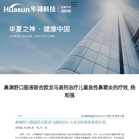
鼻渊舒口服液联合欧龙马滴剂治疗儿童急性鼻窦炎的疗效_杨
和强