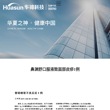
鼻渊舒口服液致面部皮疹1例