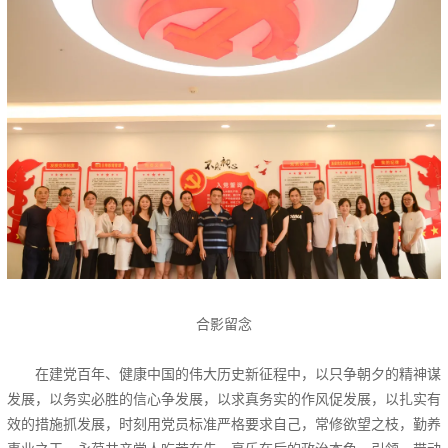
合影留念
在建党百年、健康中国的伟大历史新征程中，以只争朝夕的精神谋
发展，以务实必胜的信心争发展，以求真务实的作风促发展，以扎实有
效的措施抓发展，时刻用党员标准严格要求自己，常修欲望之枝，勤养