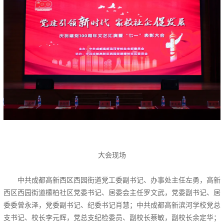
大会现场
中共成都高新西区西园街道党工委副书记、办事处主任左勇，高新
西区西园街道檬柏社区党委书记、居委会主任罗文武，党委副书记、居
委委曾永泽，党委副书记、纪委书记肖慧；中共成都高新滨河学校党总
支书记、校长李元辉，党总支纪检委员、副校长蔡敏，副校长余定华；