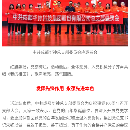
中共成都华神总支部委员会应邀参会
红旗飘扬，党旗绚烂。活动最后，全体党员、入党积极分子齐声高
唱《我的祖国》，歌声嘹亮，荡气回肠。
发挥先锋作用 永葆先进本色
活动结束后，中共成都华神总支部委员会为庆祝建党100周年召开
支部大会。大家一致表示，在党的百年华诞前夕，要深入开展党史学
习，要更加深刻回顾党的百年发展历程和重温入党誓词。集团党总支书
记宋钢以做一名敢于担当、善于担当、勇于作为的合格共产党员的会议