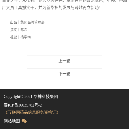
事业之干，永葆共产党人吃苦在先、享乐在后的政治本色，引领、带动
广大员工真抓实干，并为新华神的发展与跨越再立新功！
出品｜集团品牌管理部
撰文｜陈希
视觉｜杨学梅
上一篇
下一篇
Copyright©️ 2021 华神科技集团
蜀ICP备16035782号-2
《互联网药品信息服务资格证》
网站地图