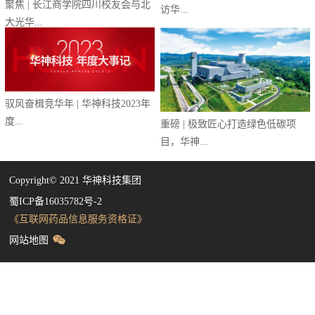
聚焦 | 长江商学院四川校友会与北
访华...
大光华...
驭风奋楫竞华年 | 华神科技2023年
度...
重磅 | 极致匠心打造绿色低碳项
目，华神...
Copyright©️ 2021 华神科技集团
蜀ICP备16035782号-2
《互联网药品信息服务资格证》
网站地图