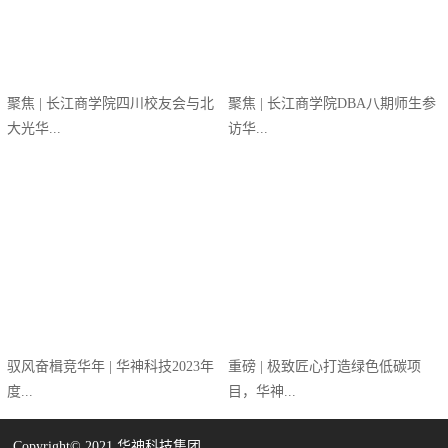
聚焦 | 长江商学院四川校友会与北
聚焦 | 长江商学院DBA八期师生参
大光华...
访华...
驭风奋楫竞华年 | 华神科技2023年
重磅 | 极致匠心打造绿色低碳项
度...
目，华神...
Copyright©️ 2021 华神科技集团