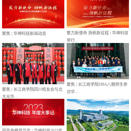
聚力新使命 扬帆新征程 | 华神科技
聚焦 | 华神科技新闻动态
举行...
聚焦 | 长江商学院DBA八期师生参
聚焦 | 长江商学院四川校友会与北
访华...
大光华...
驭风奋楫竞华年 | 华神科技2023年