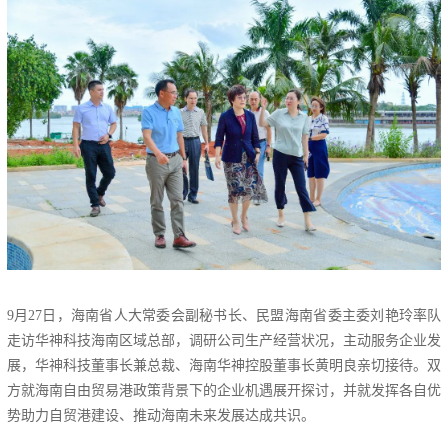
9月27日，海南省人大常委会副秘书长、民盟海南省委主委刘艳玲率队
走访华神科技海南区域总部，调研公司生产经营状况，主动服务企业发
展，华神科技董事长兼总裁、海南华神控股董事长黄明良亲切接待。双
方就海南自由贸易港政策背景下的企业机遇展开探讨，并就发挥各自优
势助力自贸港建设、推动海南未来发展达成共识。