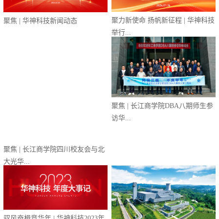
聚力新使命 扬帆新征程 | 华神科技
聚焦 | 华神科技新闻动态
举行...
聚焦 | 长江商学院DBA八期师生参
聚焦 | 长江商学院四川校友会与北
访华...
大光华...
驭风奋楫竞华年 | 华神科技2023年
度...
重磅 | 极致匠心打造绿色低碳项
目，华神...