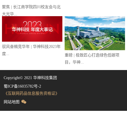
驭风奋楫竞华年 | 华神科技2023年
度...
重磅 | 极致匠心打造绿色低碳项
目，华神...
Copyright©️ 2021 华神科技集团
蜀ICP备16035782号-2
《互联网药品信息服务资格证》
网站地图