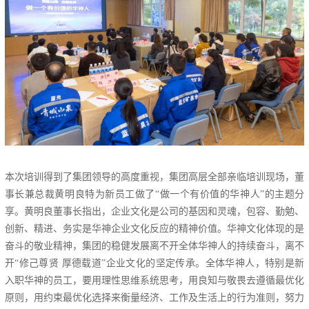
本次培训得到了集团领导的高度重视，集团高层全部亲临培训现场，董
事长兼总裁黄明良特为新员工做了“做一个有价值的华神人”的主题分
享。黄明良董事长指出，企业文化是公司的基因和灵魂，包容、勤勉、
创新、精进、务实是华神企业文化反应的精神价值。华神文化体现的是
奋斗的敬业精神，集团的稳健发展离不开全体华神人的持续奋斗，离不
开“修己尊贤 厚德载道”企业文化的坚定传承。全体华神人，特别是新
入职华神的员工，要用理性思维系统思考，用良知与敬畏去遵循最优化
原则，用约束最优化选择来衡量经济、工作及生活上的行为准则，努力