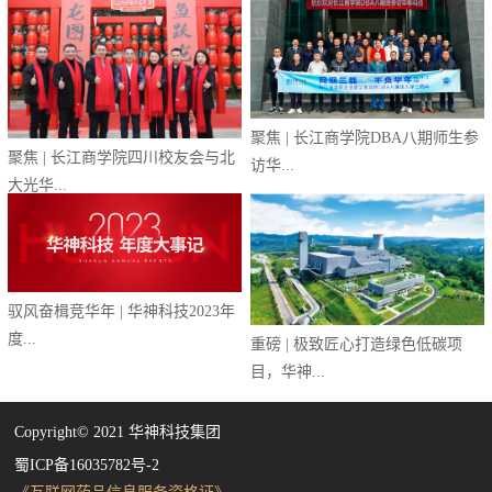
聚焦 | 长江商学院DBA八期师生参
聚焦 | 长江商学院四川校友会与北
访华...
大光华...
驭风奋楫竞华年 | 华神科技2023年
度...
重磅 | 极致匠心打造绿色低碳项
目，华神...
Copyright©️ 2021 华神科技集团
蜀ICP备16035782号-2