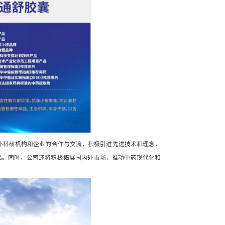
三七通舒胶囊，作为我国拥有自主知识产权的原创新一代三七制剂，主要
药理证实，三七通舒胶囊具有能够降低血黏度、抗血小板聚集、改善微循
治疗的关键环节，可改善卒中后引起的半身不遂、口舌歪斜、言语謇