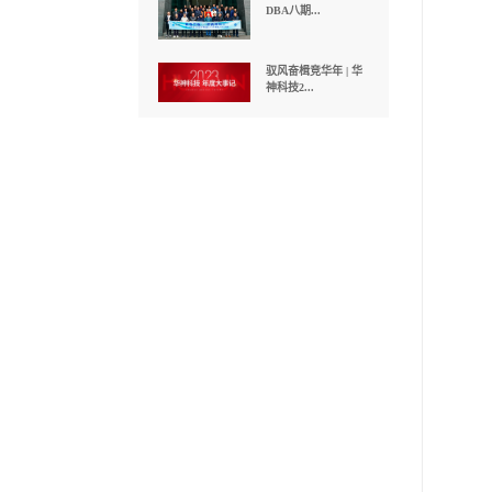
程 | 华...
聚焦 | 长江商学院四
川校友会...
聚焦 | 长江商学院
DBA八期...
驭风奋楫竞华年 | 华
神科技2...