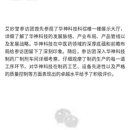
艾妙堂参访团
首先参观了华神科技科综楼一楼展示大厅，
详细了解了华神科技的发展脉络、产业布局、产品管线以
及发展战略。华神科技在中医药领域的深厚底蕴和前瞻布
局给参访团留下了深刻印象。随后，
参访团
深入华神科技
制药厂制剂车间详细考察，仔细观摩了制药生产的每一道
工序环节，对华神科技在制药工艺、设备先进性以及严格
的质量控制等方面表现出的卓越水平给予了积极评价。