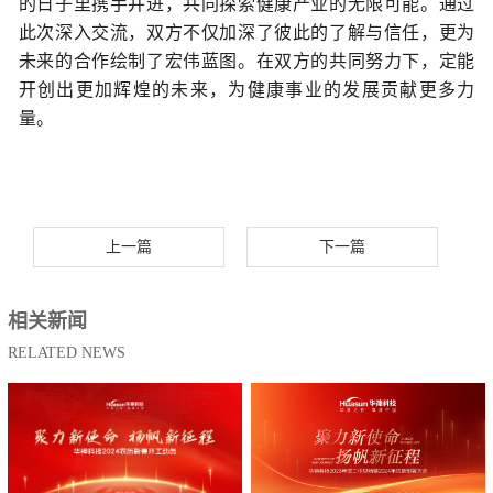
的日子里携手并进，共同探索健康产业的无限可能。通过
此次深入交流，双方不仅加深了彼此的了解与信任，更为
未来的合作绘制了宏伟蓝图。在双方的共同努力下，定能
开创出更加辉煌的未来，为健康事业的发展贡献更多力
量。
上一篇
下一篇
相关新闻
RELATED NEWS