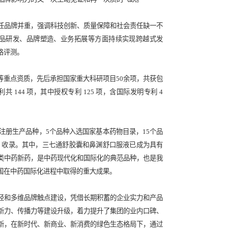
科技获评2023 年『第二十届』“中国500最具价值品牌”证书
收益现值法”，综合了消费者研究、竞争分析、财务数据、品牌强度
研究领域具有权威性、影响力的奖项，被誉为中国品牌界的“奥斯卡
，作为“国家高新技术企业”“中国中成药100强”“四川制造业10
次获此殊荣，不仅是全球专业评审专家对于华神科技品牌的充分肯
设，努力提升行业领军力和品牌影响力的又一次生动见证和再一次质