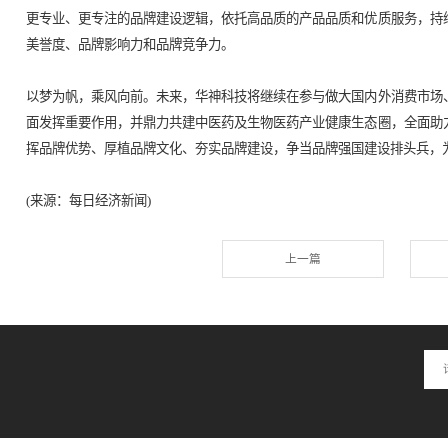
长期以来，华神科技始终高度重视品牌发展全面
可，并坚持以“华夏之神 健康中国”的企业使
展，获得了社会各界的积极评价与高度认可，也
成立35年的华神科技，依托“国家级企业技术中
括国家科技进步二等奖在内的部省级以上科技奖项1
项，分别进入德国、法国、意大利、荷兰、英国
目前，华神科技拥有三七通舒胶囊、鼻渊舒口服液
种入选国家医疗保险和工伤保险药物，16个品种
国际化发展潜质的中成药大品种。核心中药产品
国首例进入西方发达国家药典的具有自主知识产
近几年来，华神科技紧密围绕产业布局和发展战