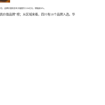
登榜“中国500最具价值品牌”。位列第482位，品牌价值较去年大幅提升23.84亿元，增幅逾56%。
品牌跻身本届“中国500最具价值品牌”榜；从区域来看，四川有1