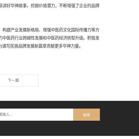
战略，坚持技术品牌与责任品牌并重，强调科技创新、质量保障和
命为己任，在市场深耕、产品研发、品牌塑造、业务拓展等方面持
经起了专业评估机构的严格评测。
心”和“博士后科研工作站”等重点资质，先后承担国家重大科研项目
1项，国内外申请专利共 144 项，其中授权专利 125 项，含
5个国家。
、活力苏口服液等26个注册生产品种，5个品种入选国家基本药物
被2020年版《中国药典》收录。其中，三七通舒胶囊和鼻渊舒口
三七通舒胶囊是国家原二类中药新药，是中药现代化和国际化的典
权的中药提取物，更是我国在中药国际化进程中取得的重大成果。
略，通过品牌专业系统路径和多维品牌触点建设，凭借长期积蓄的