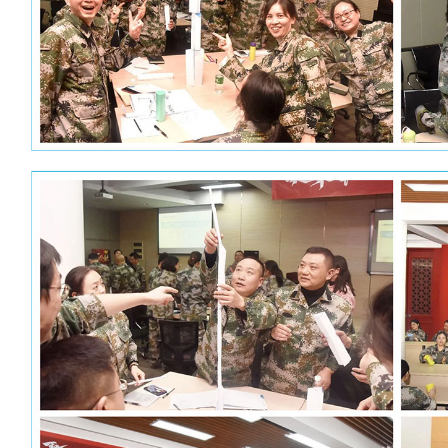
首开项目为——安营扎寨。下车伊始，队员
六、雷霆、神枪、红星闪闪、风林火山8个团队
抗激烈的项目比拼与团队竞争，看似是一场拓展