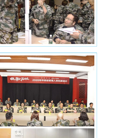
们开始领取物资并进行了分组与授旗仪式。参训队伍分为前进、
，各队队员纷纷在所在队伍的军令状上签名承诺，将在三天两夜的
，实则为一次意志与信念、荣誉与尊严的严峻考验，绝对玩真的！