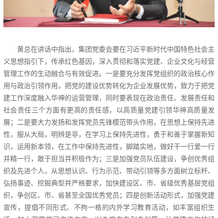
黄总在讲话中指出，集团党委会要在习近平新时代中国特色社会主
义思想指引下，传承红色基因，深入贯彻和落实党建、企业文化与经营
管理工作的生动融合与有效促进。一是要充分发挥党组织的政治核心作
用与政治引领作用，把党的建设优势转化为企业发展优势，致力于把党
建工作深度融入华神的运营管理，同时要表现在政治责任、发展责任和
社会责任三个方面有更高的责任感，以高质量党建引领华神高质量发
展；二是要大力发扬和发挥党员先锋模范带头作用，在思想上保持先进
性，服从大局，明辨是非，在学习上保持先进性，勇于和善于掌握新知
识，运用新本领，在工作中保持先进性，脚踏实地，做好干一行爱一行
并精一行，敢于担当并积极作为；三是加强党员队伍建设，争创优秀组
织及先进个人，从思想认识、行为示范、带动引领等多方面树立标杆、
弘扬事迹、挖掘典型并严格要求，加快建设区、市、省级优秀基层党组
织，争创区、市、省甚至全国优秀党员；四是创新活动形式，加强党建
宣传，提倡不同形式、不拘一格的内外学习教育活动，如丰富组织生